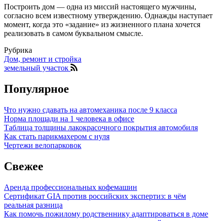
Построить дом — одна из миссий настоящего мужчины,
согласно всем известному утверждению. Однажды наступает
момент, когда это «задание» из жизненного плана хочется
реализовать в самом буквальном смысле.
Рубрика
Дом, ремонт и стройка
земельный участок
Популярное
Что нужно сдавать на автомеханика после 9 класса
Норма площади на 1 человека в офисе
Таблица толщины лакокрасочного покрытия автомобиля
Как стать парикмахером с нуля
Чертежи велопарковок
Свежее
Аренда профессиональных кофемашин
Сертификат GIA против российских экспертиз: в чём
реальная разница
Как помочь пожилому родственнику адаптироваться в доме