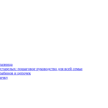
разница
старелых: пошаговое руководство для всей семьи
арабинов и цепочек
вичку