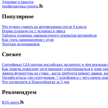
Здоровье и красота
профилактика гриппа
Популярное
Что нужно сдавать на автомеханика после 9 класса
Норма площади на 1 человека в офисе
Таблица толщины лакокрасочного покрытия автомобиля
Как стать парикмахером с нуля
Чертежи велопарковок
Свежее
Сертификат GIA против российских экспертиз: в чём реальная 
Как помочь пожилому родственнику адаптироваться в доме пре
Замена фурнитуры на сумке - когда требуется ремонт замков, к
Онлайн-курсы для сотрудников: 7 платформ и с чего начать но
Что посмотреть в Новосибирске за 3 дня
Рекомендуем
RSS-лента