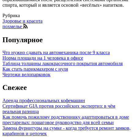
спирта, который и является основой «весёлых» напитков.
Рубрика
Здоровье и красота
похмелье
Популярное
Что нужно сдавать на автомеханика после 9 класса
Норма площади на 1 человека в офисе
Таблица толщины лакокрасочного покрытия автомобиля
Как стать парикмахером с нуля
Чертежи велопарковок
Свежее
Аренда профессиональных кофемашин
Сертификат GIA против российских экспертиз: в чём
реальная разница
Как помочь пожилому родственнику адаптироваться в доме
престарелых: пошаговое руководство для всей семьи
Замена фурнитуры на сумке - когда требуется ремонт замков,
карабинов и цепочек