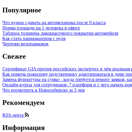
Популярное
Что нужно сдавать на автомеханика после 9 класса
Норма площади на 1 человека в офисе
Таблица толщины лакокрасочного покрытия автомобиля
Как стать парикмахером с нуля
Чертежи велопарковок
Свежее
Сертификат GIA против российских экспертиз: в чём реальная 
Как помочь пожилому родственнику адаптироваться в доме пре
Замена фурнитуры на сумке - когда требуется ремонт замков, к
Онлайн-курсы для сотрудников: 7 платформ и с чего начать но
Что посмотреть в Новосибирске за 3 дня
Рекомендуем
RSS-лента
Информация