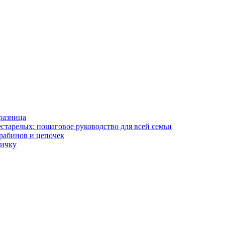
разница
старелых: пошаговое руководство для всей семьи
арабинов и цепочек
вичку