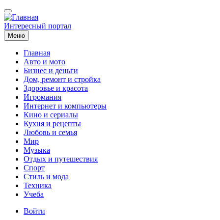
Перейти
к
основному
Интересный портал
содержанию
Меню
Главная
Авто и мото
Основная
Бизнес и деньги
навигация
Дом, ремонт и стройка
Здоровье и красота
Игромания
Интернет и компьютеры
Кино и сериалы
Кухня и рецепты
Любовь и семья
Мир
Музыка
Отдых и путешествия
Спорт
Стиль и мода
Техника
Учеба
Меню
Войти
учётной