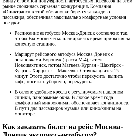
Ввиду огромной популярности автобусных перевозок на этом
рынке сложилась серьезная конкуренция. Компания
«Ониктранс» в этой обстановке борется за каждого
пассажира, обеспечивая максимально комфортные условия
поездки:
Расписание автобусов Москва-Донецк составлено так,
чтобы Вы могли четко планировать время прибытия на
конечную станцию.
Маршрут рейсового автобуса Москва-Донецк с
остановками Воронеж (трасса М-4), затем
Новошахтинск, потом Матвеев-Курган - Шахтёрск -
Зугрэс - Харцызск – Макеевка. Стоянка длится 15
минут. Этого достаточно чтобы перекусить, выпить
кофе, посетить уборную, перекурить.
В салоне удобные кресла с регулируемым наклоном
спинки, панорамные окна. В любое время года
комфортный микроклимат обеспечивает кондиционер.
В пути для пассажиров музыка или кино/клипы на
мониторе.
Как заказать билет на рейс Москва-
Донецк экспресс-автобусом?