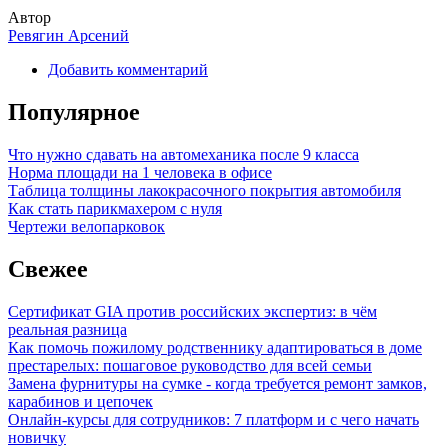
Автор
Ревягин Арсений
Добавить комментарий
Популярное
Что нужно сдавать на автомеханика после 9 класса
Норма площади на 1 человека в офисе
Таблица толщины лакокрасочного покрытия автомобиля
Как стать парикмахером с нуля
Чертежи велопарковок
Свежее
Сертификат GIA против российских экспертиз: в чём
реальная разница
Как помочь пожилому родственнику адаптироваться в доме
престарелых: пошаговое руководство для всей семьи
Замена фурнитуры на сумке - когда требуется ремонт замков,
карабинов и цепочек
Онлайн-курсы для сотрудников: 7 платформ и с чего начать
новичку