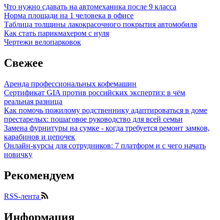
Что нужно сдавать на автомеханика после 9 класса
Норма площади на 1 человека в офисе
Таблица толщины лакокрасочного покрытия автомобиля
Как стать парикмахером с нуля
Чертежи велопарковок
Свежее
Аренда профессиональных кофемашин
Сертификат GIA против российских экспертиз: в чём
реальная разница
Как помочь пожилому родственнику адаптироваться в доме
престарелых: пошаговое руководство для всей семьи
Замена фурнитуры на сумке - когда требуется ремонт замков,
карабинов и цепочек
Онлайн-курсы для сотрудников: 7 платформ и с чего начать
новичку
Рекомендуем
RSS-лента
Информация