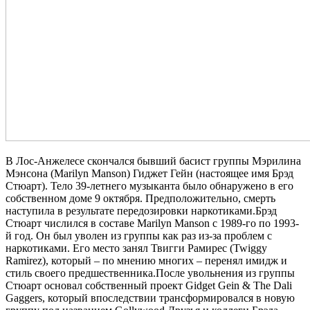
В Лос-Анжелесе скончался бывший басист группы Мэрилина
Мэнсона (Marilyn Manson) Гиджет Гейн (настоящее имя Брэд
Стюарт). Тело 39-летнего музыканта было обнаружено в его
собственном доме 9 октября. Предположительно, смерть
наступила в результате передозировки наркотиками.Брэд
Стюарт числился в составе Marilyn Manson с 1989-го по 1993-
й год. Он был уволен из группы как раз из-за проблем с
наркотиками. Его место занял Твигги Рамирес (Twiggy
Ramirez), который – по мнению многих – перенял имидж и
стиль своего предшественника.После увольнения из группы
Стюарт основал собственный проект Gidget Gein & The Dali
Gaggers, который впоследствии трансформировался в новую