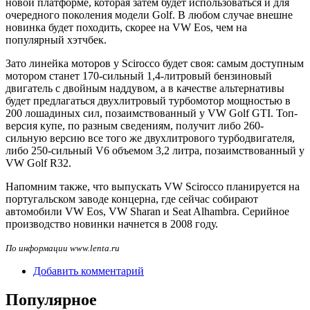
новой платформе, которая затем будет использоваться и для
очередного поколения модели Golf. В любом случае внешне
новинка будет походить, скорее на VW Eos, чем на
популярный хэтчбек.
Зато линейка моторов у Scirocco будет своя: самым доступным
мотором станет 170-сильный 1,4-литровый бензиновый
двигатель с двойным наддувом, а в качестве альтернативы
будет предлагаться двухлитровый турбомотор мощностью в
200 лошадиных сил, позаимствованный у VW Golf GTI. Топ-
версия купе, по разным сведениям, получит либо 260-
сильную версию все того же двухлитрового турбодвигателя,
либо 250-сильный V6 объемом 3,2 литра, позаимствованный у
VW Golf R32.
Напомним также, что выпускать VW Scirocco планируется на
португальском заводе концерна, где сейчас собирают
автомобили VW Eos, VW Sharan и Seat Alhambra. Серийное
производство новинки начнется в 2008 году.
По информации www.lenta.ru
Добавить комментарий
Популярное