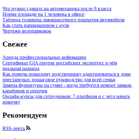
Что нужно сдавать на автомеханика после 9 класса
Норма площади на 1 человека в офисе
Таблица толщины лакокрасочного покрытия автомобиля
Как стать парикмахером с нуля
Чертежи велопарковок
Свежее
Аренда профессиональных кофемашин
Сертификат GIA против российских экспертиз: в чём
реальная разница
Как помочь пожилому родственнику адаптироваться в доме
престарелых: пошаговое руководство для всей семьи
Замена фурнитуры на сумке - когда требуется ремонт замков,
карабинов и цепочек
Онлайн-курсы для сотрудников: 7 платформ и с чего начать
новичку
Рекомендуем
RSS-лента